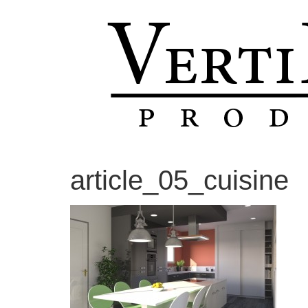
Aller
au
contenu
article_05_cuisine