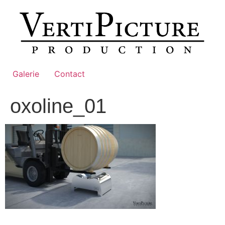
Aller
au
contenu
Galerie
Contact
oxoline_01